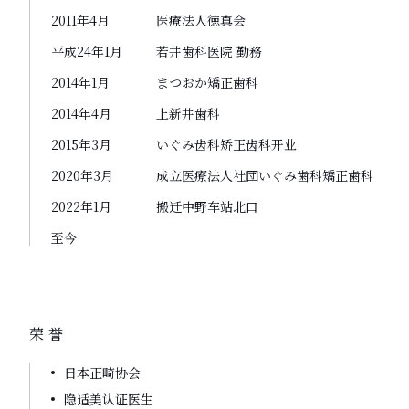
2011年4月
医療法人徳真会
平成24年1月
若井歯科医院 勤務
2014年1月
まつおか矯正歯科
2014年4月
上新井歯科
2015年3月
いぐみ齿科矫正齿科开业
2020年3月
成立医療法人社団いぐみ歯科矯正歯科
2022年1月
搬迁中野车站北口
至今
荣誉
日本正畸协会
隐适美认证医生