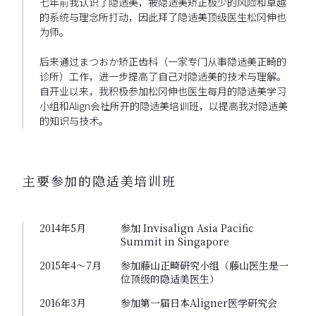
七年前我认识了隐适美，被隐适美矫正极少的风险和卓越
的系统与理念所打动，因此拜了隐适美顶级医生松冈伸也
为师。
后来通过まつおか矫正齿科（一家专门从事隐适美正畸的
诊所）工作，进一步提高了自己对隐适美的技术与理解。
自开业以来，我积极参加松冈伸也医生每月的隐适美学习
小组和Align会社所开的隐适美培训班，以提高我对隐适美
的知识与技术。
主要参加的隐适美培训班
2014年5月
参加 Invisalign Asia Pacific
Summit in Singapore
2015年4～7月
参加藤山正畸研究小组（藤山医生是一
位顶级的隐适美医生）
2016年3月
参加第一届日本Aligner医学研究会