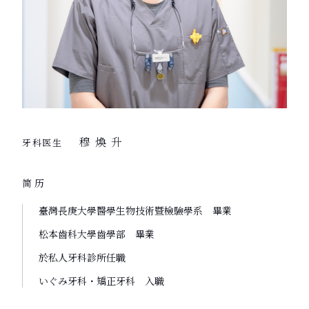
穆 煥 升
牙科医生
简历
臺灣長庚大學醫學生物技術暨檢驗學系 畢業
松本齒科大學齒學部 畢業
於私人牙科診所任職
いぐみ牙科・矯正牙科 入職