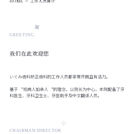
HOME
工作人员简介
GREETING
我们在此欢迎您
いぐみ齿科矫正齿科的工作人员都非常开朗且有活力。
基于 “视病人如亲人 “的理念，以院长为中心，本院配备了牙
科医生、牙科卫生士、牙医助手及中文翻译人员。
CHAIRMAN/DIRECTOR